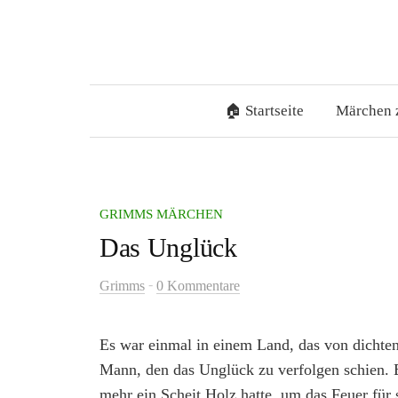
Springe
zum
Inhalt
🏠 Startseite
Märchen 
GRIMMS MÄRCHEN
Das Unglück
-
Grimms
0 Kommentare
Es war einmal in einem Land, das von dicht
Mann, den das Unglück zu verfolgen schien. 
mehr ein Scheit Holz hatte, um das Feuer für